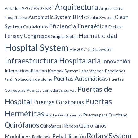
Arquitectura
Aislados
APG / PSD / BRT
Arquitectura
Automatic System
BIM
Clean
Hospitalaria
Circular System
Eficiencia Energética
System
Cortavientos
Esclusa
Hermeticidad
Ferias y Congresos
Grupsa Global
Hospital System
HS-201/45
ICU System
Infraestructura Hospitalaria
Innovación
Internacionalización
Kompak System
Laboratorios
Pabellones
Puertas Automáticas
Protección de plomo
Puertas
Perú
Puertas de
Correderas
Puertas correderas curvas
Puertas
Hospital
Puertas Giratorias
Herméticas
Puertas para Quirófano
Puertas Oscilobatientes
Quirófanos
Quirófanos
Quirófanos Híbridos
Rotary System
Modulares
Rehabilitación
Radiología