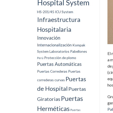
Hospital System
HS-201/45
ICU System
Infraestructura
Hospitalaria
Innovación
Internacionalización
Kompak
System
Laboratorios
Pabellones
El 
Protección de plomo
Perú
a m
Puertas Automáticas
de 
Puertas Correderas
Puertas
(ci
Puertas
equ
correderas curvas
hos
de Hospital
Puertas
Gr
Puertas
Giratorias
gen
Herméticas
Pa
Puertas