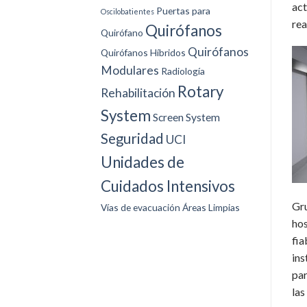
act
Puertas para
Oscilobatientes
rea
Quirófanos
Quirófano
Quirófanos
Quirófanos Híbridos
Modulares
Radiología
Rotary
Rehabilitación
System
Screen System
Seguridad
UCI
Unidades de
Cuidados Intensivos
Gru
Vías de evacuación
Áreas Limpias
hos
fia
ins
par
las