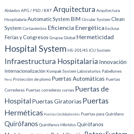
Arquitectura
Aislados
APG / PSD / BRT
Arquitectura
Automatic System
BIM
Clean
Hospitalaria
Circular System
Eficiencia Energética
System
Cortavientos
Esclusa
Hermeticidad
Ferias y Congresos
Grupsa Global
Hospital System
HS-201/45
ICU System
Infraestructura Hospitalaria
Innovación
Internacionalización
Kompak System
Laboratorios
Pabellones
Puertas Automáticas
Protección de plomo
Puertas
Perú
Puertas de
Correderas
Puertas correderas curvas
Puertas
Hospital
Puertas Giratorias
Herméticas
Puertas para Quirófano
Puertas Oscilobatientes
Quirófanos
Quirófanos
Quirófanos Híbridos