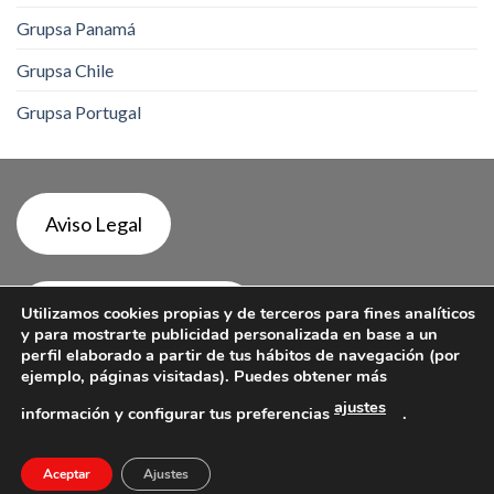
Grupsa Panamá
Grupsa Chile
Grupsa Portugal
Aviso Legal
Política de Privacidad
Utilizamos cookies propias y de terceros para fines analíticos
y para mostrarte publicidad personalizada en base a un
perfil elaborado a partir de tus hábitos de navegación (por
ejemplo, páginas visitadas). Puedes obtener más
Política de Cookies
ajustes
información y configurar tus preferencias
.
Aceptar
Ajustes
Copyright 2026 ©
Grupsa Door Systems Argentina