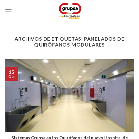
Skip
to
content
ARCHIVOS DE ETIQUETAS:
PANELADOS DE
QUIRÓFANOS MODULARES
15
Oct
Sistemas Grupsa en los Quirófanos del nuevo Hospital de