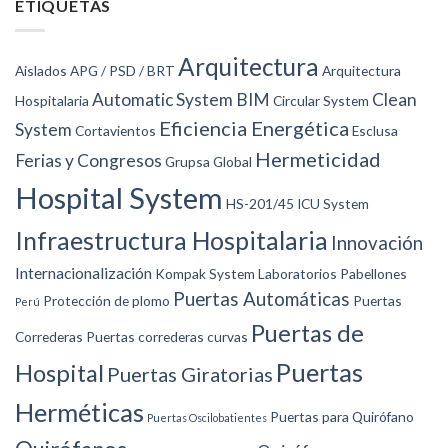
ETIQUETAS
Arquitectura
Aislados
APG / PSD / BRT
Arquitectura
Automatic System
BIM
Clean
Hospitalaria
Circular System
Eficiencia Energética
System
Cortavientos
Esclusa
Hermeticidad
Ferias y Congresos
Grupsa Global
Hospital System
HS-201/45
ICU System
Infraestructura Hospitalaria
Innovación
Internacionalización
Kompak System
Laboratorios
Pabellones
Puertas Automáticas
Protección de plomo
Puertas
Perú
Puertas de
Correderas
Puertas correderas curvas
Puertas
Hospital
Puertas Giratorias
Herméticas
Puertas para Quirófano
Puertas Oscilobatientes