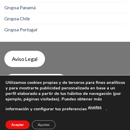
Grupsa Panamá
Grupsa Chile
Grupsa Portugal
Aviso Legal
Política de Privacidad
Utilizamos cookies propias y de terceros para fines analíticos
y para mostrarte publicidad personalizada en base a un
perfil elaborado a partir de tus hábitos de navegación (por
ejemplo, páginas visitadas). Puedes obtener más
Política de Cookies
ajustes
información y configurar tus preferencias
.
Aceptar
Ajustes
Copyright 2026 ©
Grupsa Door Systems Argentina