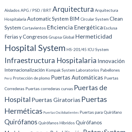
Arquitectura
Aislados
APG / PSD / BRT
Arquitectura
Automatic System
BIM
Clean
Hospitalaria
Circular System
Eficiencia Energética
System
Cortavientos
Esclusa
Hermeticidad
Ferias y Congresos
Grupsa Global
Hospital System
HS-201/45
ICU System
Infraestructura Hospitalaria
Innovación
Internacionalización
Kompak System
Laboratorios
Pabellones
Puertas Automáticas
Protección de plomo
Puertas
Perú
Puertas de
Correderas
Puertas correderas curvas
Puertas
Hospital
Puertas Giratorias
Herméticas
Puertas para Quirófano
Puertas Oscilobatientes
Quirófanos
Quirófanos
Quirófanos Híbridos