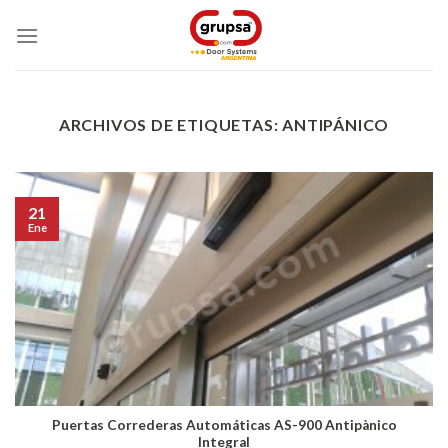
Skip
to
content
ARCHIVOS DE ETIQUETAS:
ANTIPÁNICO
21
Ene
Puertas Correderas Automáticas AS-900 Antipànico
Integral