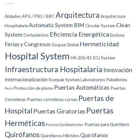
Arquitectura
Aislados
APG / PSD / BRT
Arquitectura
Automatic System
BIM
Clean
Hospitalaria
Circular System
Eficiencia Energética
System
Cortavientos
Esclusa
Hermeticidad
Ferias y Congresos
Grupsa Global
Hospital System
HS-201/45
ICU System
Infraestructura Hospitalaria
Innovación
Internacionalización
Kompak System
Laboratorios
Pabellones
Puertas Automáticas
Protección de plomo
Puertas
Perú
Puertas de
Correderas
Puertas correderas curvas
Puertas
Hospital
Puertas Giratorias
Herméticas
Puertas para Quirófano
Puertas Oscilobatientes
Quirófanos
Quirófanos
Quirófanos Híbridos