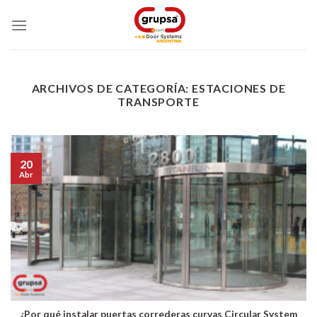
Skip
to
content
ARCHIVOS DE CATEGORÍA:
ESTACIONES DE
TRANSPORTE
20
Abr
¿Por qué instalar puertas correderas curvas Circular System