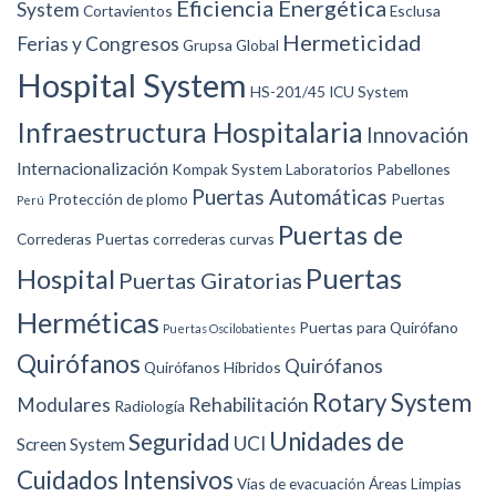
Eficiencia Energética
System
Cortavientos
Esclusa
Hermeticidad
Ferias y Congresos
Grupsa Global
Hospital System
HS-201/45
ICU System
Infraestructura Hospitalaria
Innovación
Internacionalización
Kompak System
Laboratorios
Pabellones
Puertas Automáticas
Protección de plomo
Puertas
Perú
Puertas de
Correderas
Puertas correderas curvas
Puertas
Hospital
Puertas Giratorias
Herméticas
Puertas para Quirófano
Puertas Oscilobatientes
Quirófanos
Quirófanos
Quirófanos Híbridos
Rotary System
Modulares
Rehabilitación
Radiología
Unidades de
Seguridad
UCI
Screen System
Cuidados Intensivos
Vías de evacuación
Áreas Limpias